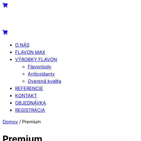
Skip
Menu
Cart
to
content
Cart
O NÁS
FLAVON MAX
VÝROBKY FLAVON
Flavoniody
Antioxidanty
Overená kvalita
REFERENCIE
KONTAKT
OBJEDNÁVKA
REGISTRÁCIA
Close
Close
Domov
/ Premium
Menu
Cart
Premium